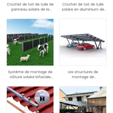
Crochet de toit de tuile de
Crochet de toit de tuile
panneau solaire de la
solaire en aluminium de
vente directe d'usine SUS
stabilité durable de Kseng
304
Système de montage de
Les structures de
clôture solaire bifaciale
montage de
verticale de structure
stationnement de voiture
agricole photovoltaïque
solaire imperméabilisent
le système de montage
de carport solaire