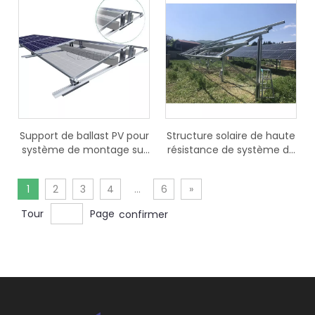
solaire 1 de KST-2PM
au sol PV
Support de ballast PV pour
Structure solaire de haute
système de montage sur
résistance de système de
toit plat de panneaux
support de pile de
solaires de nouvelle
panneau solaire
1
2
3
4
...
6
»
conception
Tour
Page
confirmer