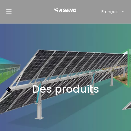
Français
English
Español
Deutsch
Italiano
Nederlands
Des produits