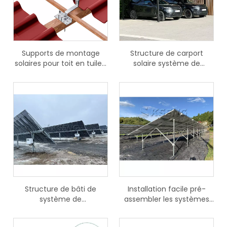
Supports de montage
Structure de carport
solaires pour toit en tuiles,
solaire système de
kit photovoltaïque en
montage de carport
aluminium
photovoltaïque étanche
Structure de bâti de
Installation facile pré-
système de
assembler les systèmes
cheminement solaire
de montage solaires en
simple d'axe du traqueur
aluminium pour support