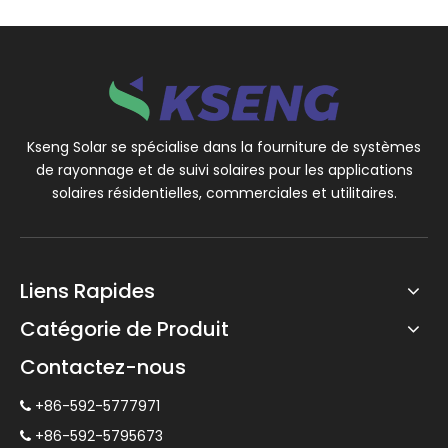
difficiles.Faciles à installer, nos pinces de toit rationalisent
le processus de montage, réduisant ainsi le temps
d'installation et les coûts de main-d'œuvre.Les pinces de
toit solaires Kseng offrent une solution rentable pour fixer
les panneaux solaires aux toits sans nécessiter de
modifications coûteuses.Nos produits de fixation de toit
Kseng Solar se spécialise dans la fourniture de systèmes
solaire sont conçus pour fournir une solution fiable,
de rayonnage et de suivi solaires pour les applications
durable et esthétique pour fixer les panneaux solaires aux
solaires résidentielles, commerciales et utilitaires.
toits, ce qui en fait un choix avantageux pour une large
gamme d'applications d'énergie solaire.
Liens Rapides
Catégorie de Produit
Contactez-nous
+86-592-5777971

+86-592-5795673
