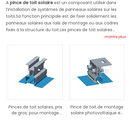
A
pince de toit solaire
est un composant utilisé dans
l’installation de systèmes de panneaux solaires sur les
toits.Sa fonction principale est de fixer solidement les
panneaux solaires aux rails de montage ou aux cadres
fixés à la structure du toit.Les pinces de toit solaires
fournissent un point de fixation robuste et sécurisé pour
montre plus
les panneaux solaires, garantissant qu'ils restent
fermement en place même dans des conditions
météorologiques difficiles telles que des vents violents ou
de fortes charges de neige.Des pinces de toit solaires
correctement installées répartissent le poids des
panneaux solaires uniformément sur le système de
montage et la structure du toit, minimisant ainsi le risque
de dommages et garantissant l'intégrité structurelle à
long terme.Notre
pinces de toit solaires en métal
sont
conçus pour fournir une solution de montage sûre et
Pinces de toit solaires, prix
Pince de toit de montage
stable pour les panneaux solaires sur les toits
de gros, pour montage
solaire photovoltaïque en
métalliques.L'utilisation de matériaux résistants à la
solaire sur toit métallique
aluminium, vente directe
corrosion garantit que nos pinces conservent leur
d'usine
intégrité structurelle même dans des climats