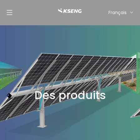
Français
English
Español
Deutsch
Italiano
Nederlands
Des produits