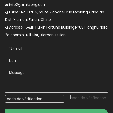
info2@xmkseng.com

Usine : No.1021-6, route Xiangbei, rue Maxiang.Xiang`an

Dist, Xiamen, Fujian, Chine
Adresse : 6&11F.Huixin Fortune Building.N°891.Fanghu Nord

2e chemin.Huli Dist, Xiamen, Fujian