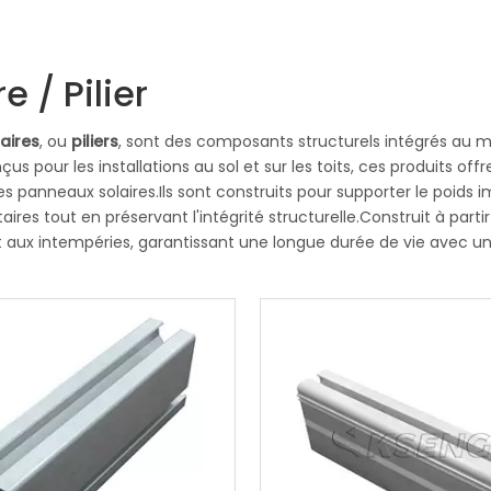
e / Pilier
aires
, ou
piliers
, sont des composants structurels intégrés au
çus pour les installations au sol et sur les toits, ces produits offr
Structure de bâti de système 
es panneaux solaires.Ils sont construits pour supporter le poid
cheminement solaire simple d'ax
res tout en préservant l'intégrité structurelle.Construit à parti
traqueur solaire 1 de KST-2PM
t aux intempéries, garantissant une longue durée de vie avec 
nt conçus avec une rigidité exceptionnelle pour résister à diver
outres et piliers solaires sont conçus avec une intégrité structu
panneaux solaires.Fabriqués à partir de matériaux robustes, les p
météorologiques difficiles et à la corrosion au fil du temps.En of
iliers solaires contribuent à maximiser l'efficacité des installati
mposants essentiels pour les installations de panneaux solaires,
ité.Leurs performances et leurs avantages en font un choix privil
olaire de manière efficace et durable.
BMS Powerwall Batterie de