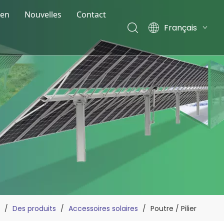
éen
Nouvelles
Contact
Français
Nouvelles de la société
English
Español
Actualités de l'exposition
Deutsch
Blog
Italiano
Nederlands
/
Des produits
/
Accessoires solaires
/
Poutre / Pilier