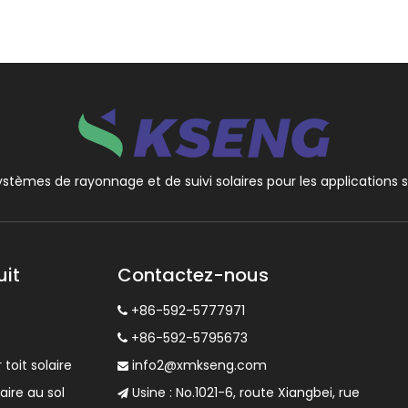
ystèmes de rayonnage et de suivi solaires pour les applications sol
uit
Contactez-nous
+86-592-5777971

+86-592-5795673

oit solaire
info2@xmkseng.com

ire au sol
Usine : No.1021-6, route Xiangbei, rue
