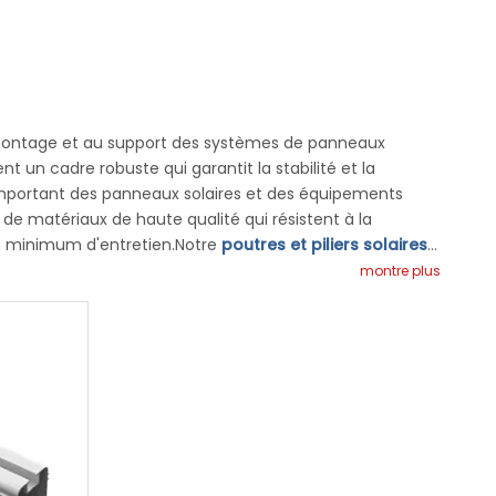
 montage et au support des systèmes de panneaux
ent un cadre robuste qui garantit la stabilité et la
de
s important des panneaux solaires et des équipements
e du
r de matériaux de haute qualité qui résistent à la
un minimum d'entretien.Notre
poutres et piliers solaires
ses conditions environnementales sans se plier ni se
montre plus
relle exceptionnelle, fournissant une base solide pour le
outres et piliers solaires sont conçus pour résister aux
frant une solution de montage stable et réglable, les
ons de panneaux solaires.Les poutres et piliers solaires
 offrant une combinaison de résistance, de durabilité et
égié pour ceux qui cherchent à exploiter la puissance de