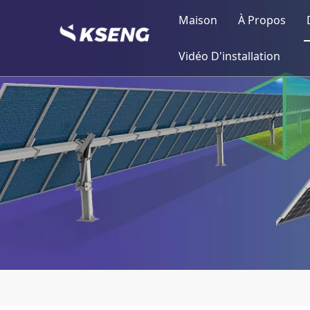
Maison
À Propos
Profil Kse
Vidéo D'installation
Jalons
Structure 
Production
Attestation