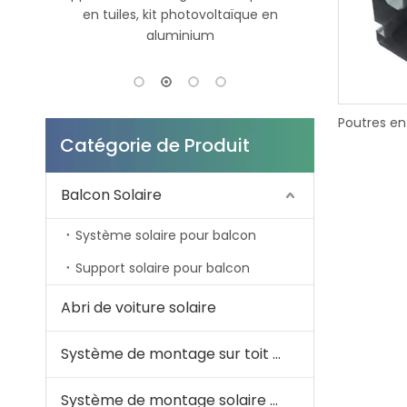
en
stationnement de voiture solaire
stockage d
imperméabilisent le système de
100Ah 5Kwh 
montage de carport solaire
s
Poutres en
Catégorie de Produit
Balcon Solaire
Système solaire pour balcon
Support solaire pour balcon
Abri de voiture solaire
Système de montage sur toit solaire
Système de montage solaire au sol