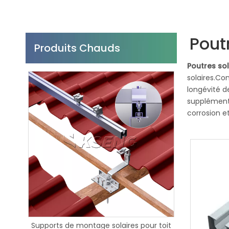
Poutr
Produits Chauds
Poutres sol
solaires.Con
longévité d
supplémentai
corrosion e
durables
so
casser.Les p
montage de 
conditions 
poutres et p
sont des co
de flexibil
l’énergie s
r toit
Les structures de montage de
Kseng Smart 