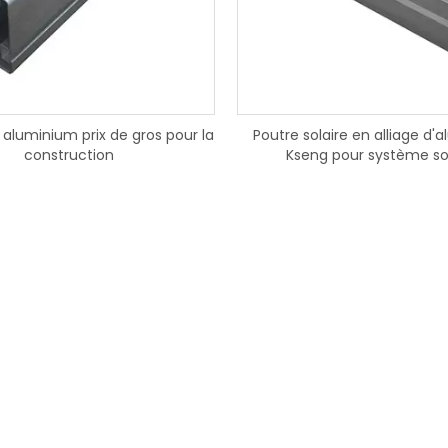
'énergie domestique 48V
Batterie au Lithium pour
ystème solaire
 aluminium prix de gros pour la
Poutre solaire en alliage d'
construction
Kseng pour système so
photovoltaïque