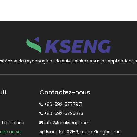
ystèmes de rayonnage et de suivi solaires pour les applications sol
uit
Contactez-nous
+86-592-5777971

+86-592-5795673

oit solaire
info2@xmkseng.com

ire au sol
Usine : No.1021-6, route Xiangbei, rue
