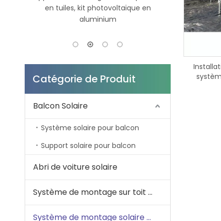
en
stationnement de voiture solaire
stockage d
imperméabilisent le système de
100Ah 5Kwh 
montage de carport solaire
s
Installa
systèm
Catégorie de Produit
alumin
Balcon Solaire
Système solaire pour balcon
Support solaire pour balcon
Abri de voiture solaire
Système de montage sur toit solaire
Système de montage solaire au sol