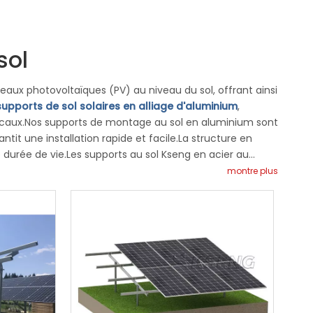
sol
aux photovoltaïques (PV) au niveau du sol, offrant ainsi
supports de sol solaires en alliage d'aluminium
,
de
erticaux.Nos supports de montage au sol en aluminium sont
e du
tit une installation rapide et facile.La structure en
durée de vie.Les supports au sol Kseng en acier au
pentes égales ou inégales.La conception modulaire
montre plus
t compatibles avec les modules monofaciaux et bifaciaux
t de sol vertical combine une utilisation dans