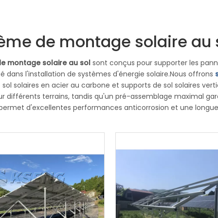
ème de montage solaire au 
e montage solaire au sol
sont conçus pour supporter les panne
ité dans l'installation de systèmes d'énergie solaire.Nous offrons
Structure de bâti de système 
 sol solaires en acier au carbone et supports de sol solaires v
cheminement solaire simple d'ax
our différents terrains, tandis qu'un pré-assemblage maximal garan
traqueur solaire 1 de KST-2PM
ermet d'excellentes performances anticorrosion et une longue 
viennent à tout type de sol et peuvent être installés sur des 
installation simple et facile.Nos supports verticaux au sol son
ent aux zones enneigées de haute latitude.De plus, notre suppor
e et l'élevage pour une utilisation optimale des terres.
BMS Powerwall Batterie de