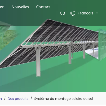
éen
Nouvelles
Contact
Français
Nouvelles de la société
English
Español
Actualités de l'exposition
Deutsch
Blog
Italiano
Nederlands
n
/
Des produits
/
Système de montage solaire au sol