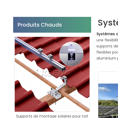
Syst
Produits Chauds
Systèmes d
une flexibil
supports de
flexibles p
aluminium p
carbone con
permet une 
et convienn
l'agricultur
r toit
Les structures de montage de
Kseng Smart 