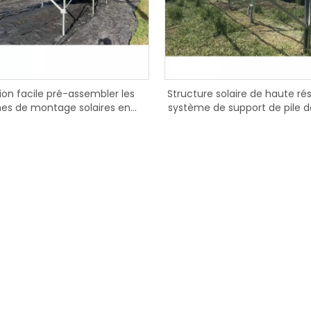
'énergie domestique 48V
Batterie au Lithium pour
ystème solaire
tion facile pré-assembler les
Structure solaire de haute ré
es de montage solaires en
système de support de pile 
ium pour support au sol PV
solaire