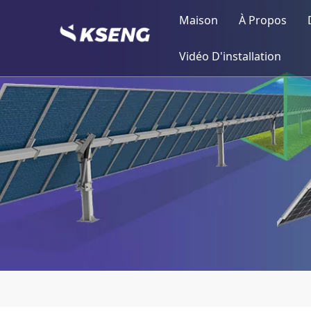
Maison
À Propos
Profil Kse
Vidéo D'installation
Jalons
Structure 
Production
Attestation