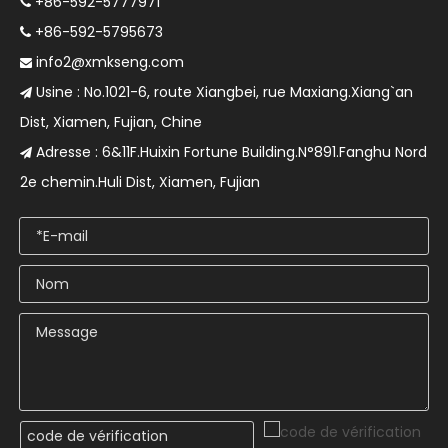
+86-592-5777971

+86-592-5795673

info2@xmkseng.com

Usine : No.1021-6, route Xiangbei, rue Maxiang.Xiang`an

Dist, Xiamen, Fujian, Chine
Adresse : 6&11F.Huixin Fortune Building.N°891.Fanghu Nord

2e chemin.Huli Dist, Xiamen, Fujian