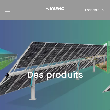
Français
English
Español
Deutsch
Italiano
Nederlands
Des produits