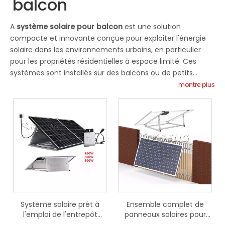
balcon
A
système solaire pour balcon
est une solution
compacte et innovante conçue pour exploiter l'énergie
solaire dans les environnements urbains, en particulier
pour les propriétés résidentielles à espace limité. Ces
systèmes sont installés sur des balcons ou de petits
espaces extérieurs, permettant aux propriétaires de
montre plus
produire de l'électricité propre et renouvelable sans avoir
besoin d'un toit ou d'un sol étendu. space.Le système
solaire de balcon Kseng est un système plug-and-play
composé d'un panneau solaire, d'un micro-onduleur et
d'un support à angle réglable, qui peut être installé par
vous-même. La conception modulaire sans commission
supplémentaire permet une installation plus rapide,
l'angle du support peut être ajusté pour obtenir la
production d'énergie maximale.Notre système solaire de
balcon de conception tout-en-un est facile à installer et
Système solaire prêt à
Ensemble complet de
ne nécessite pas d'installation professionnelle, ce qui vous
l'emploi de l'entrepôt
panneaux solaires pour
permet d'économiser du temps et des coûts de main-
européen 400W 600W
balcon, micro-onduleur,